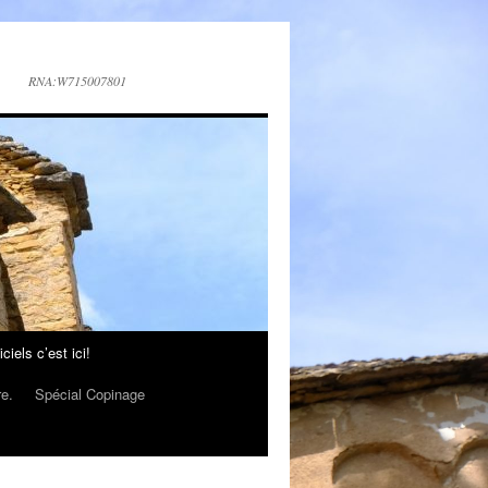
RNA:W715007801
iels c’est ici!
re.
Spécial Copinage