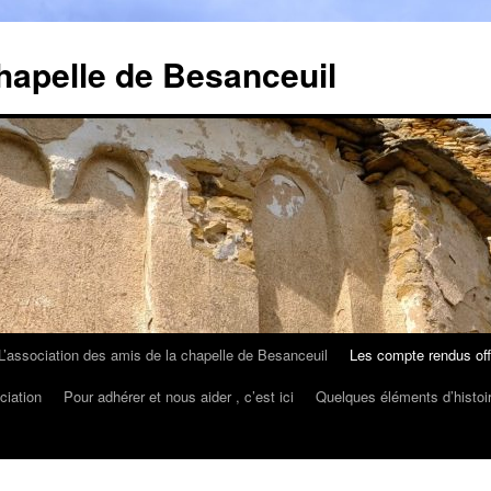
hapelle de Besanceuil
L’association des amis de la chapelle de Besanceuil
Les compte rendus offic
ciation
Pour adhérer et nous aider , c’est ici
Quelques éléments d’histoi